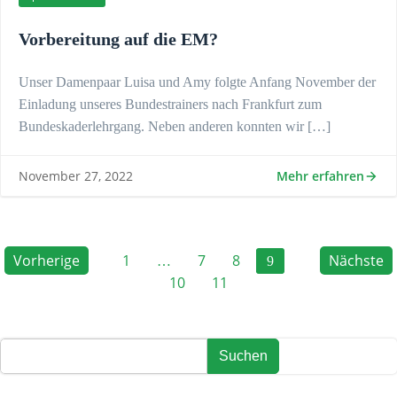
Vorbereitung auf die EM?
Unser Damenpaar Luisa und Amy folgte Anfang November der
Einladung unseres Bundestrainers nach Frankfurt zum
Bundeskaderlehrgang. Neben anderen konnten wir […]
Mehr erfahren
November 27, 2022
POSTS
POSTS
Page
Page
Page
Page
POS
Vorherige
1
7
8
Nächste
Page
…
9
Page
10
11
NAVIGATION
NAVIGATION
NAV
Suchen
Suchen